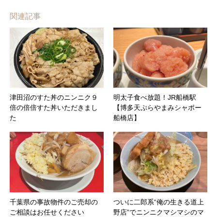
関連記事
津田沼のすた丼のニンニク９
明太子食べ放題！JR船橋駅
倍の倍倍すた丼いただきまし
【博多天ぷらやまみシャポー
た
船橋店】
千葉県の事故物件のご売却の
ついに二郎系“俺の生きる道上
ご相談はお任せください
野店”でニンニクマシマシのマ