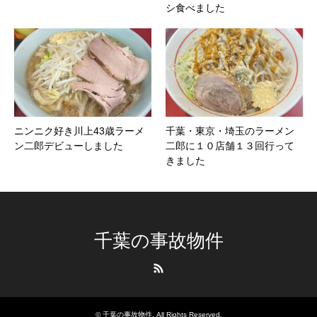
シ食べました
ニンニク好き川上43歳ラーメ
千葉・東京・埼玉のラーメン
ン二郎デビューしました
二郎に１０店舗１３回行って
きました
千葉の事故物件
RSS
©
千葉の事故物件
. All Rights Reserved.