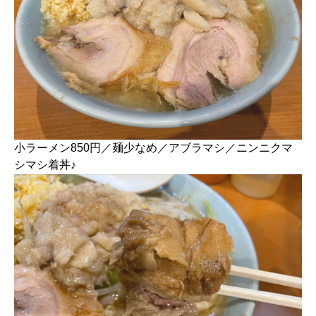
小ラーメン850円／麺少なめ／アブラマシ／ニンニクマ
シマシ着丼♪