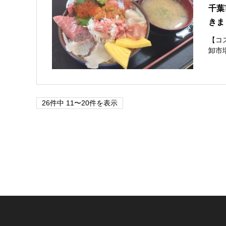
千葉
きま
【コ
卸市
26件中 11〜20件を表示