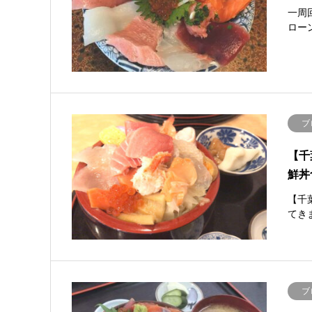
一周
ロー
ブ
【千
鮮丼
【千
てき
ブ