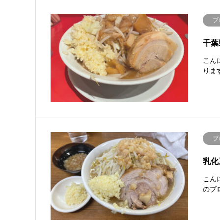
ブ
千葉
こん
りま
ブ
乳化
こん
のブ