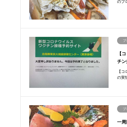
のブロ
ブ
【コ
チン
【コ
の実
ブ
一周