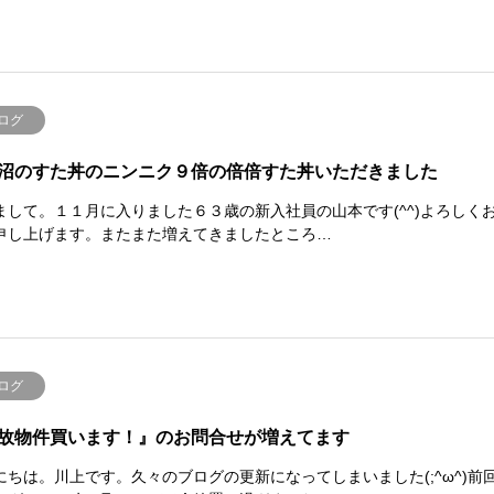
ログ
沼のすた丼のニンニク９倍の倍倍すた丼いただきました
まして。１１月に入りました６３歳の新入社員の山本です(^^)よろしく
申し上げます。またまた増えてきましたところ…
ログ
故物件買います！』のお問合せが増えてます
にちは。川上です。久々のブログの更新になってしまいました(;^ω^)前