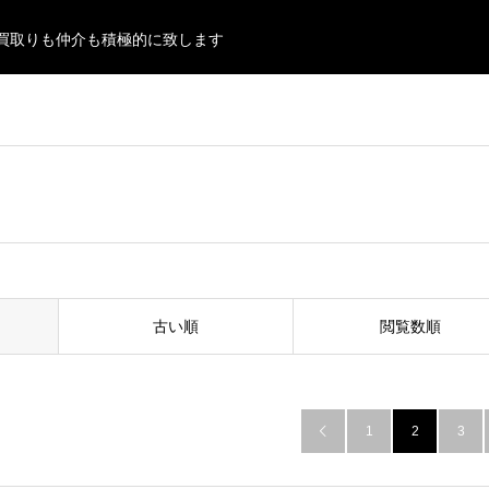
買取りも仲介も積極的に致します
古い順
閲覧数順
1
2
3
