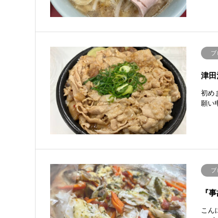
ブ
津田
初め
願い
ブ
『事
こん