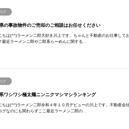
ログ
県の事故物件のご売却のご相談はお任せください
にちは(^^)ラーメン二郎大好き川上です。ちゃんと不動産のお仕事して
す最近ラーメン二郎や二郎系らーめんに関する…
ログ
系ワシワシ極太麺ニンニクマシマシランキング
にちは(^^)ラーメン二郎令和４年１０月デビューの川上です。不動産会
ログなのにも関わらずここ最近ラーメン二郎の…