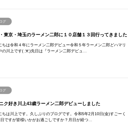
ログ
・東京・埼玉のラーメン二郎に１０店舗１３回行ってきました
にちは令和４年にラーメン二郎デビュー令和５年ラーメン二郎どハマリ
中の川上です( ;∀;)先日は『ラーメン二郎デビュ…
ログ
ニク好き川上43歳ラーメン二郎デビューしました
にちは川上です。久しぶりのブログです。令和5年2月10日(金)すごーく
1日ですが皆様いかがお過ごしですか？月日が経つ…