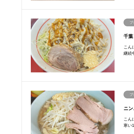
ブ
千葉
こん
継続
ブ
ニン
こん
寒い